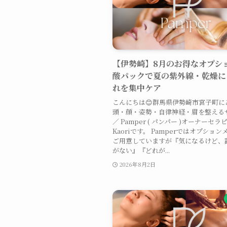
【伊勢崎】8月のお得なオプシ
酸パックで夏の紫外線・乾燥に
れを集中ケア
こんにちは😊群馬県伊勢崎市宮子町に
頭・顔・姿勢・自律神経・眉を整える
／ Pamper ( パンパー )オーナーセラ
Kaoriです。 Pamperではオプショ
ご用意していますが『気になるけど、
がない』『どれが...
2026年8月2日