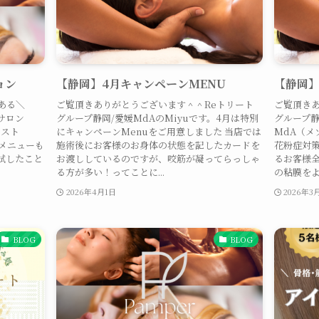
ョン
【静岡】4月キャンペーンMENU
【静岡
ある＼
ご覧頂きありがとうございます＾＾Reトリート
ご覧頂きあ
サロン
グループ静岡/愛媛MdAのMiyuです。4月は特別
グループ静
ピスト
にキャンペーンMenuをご用意しました 当店では
MdA（メ
ンメニューも
施術後にお客様のお身体の状態を記したカードを
花粉症対策
試したこと
お渡ししているのですが、咬筋が凝ってらっしゃ
るお客様
る方が多い！ってことに...
の粘膜をよ
2026年4月1日
2026年3
BLOG
BLOG