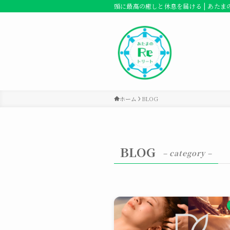
頭に最高の癒しと休息を届ける | あたま
ホーム
BLOG
BLOG
– category –