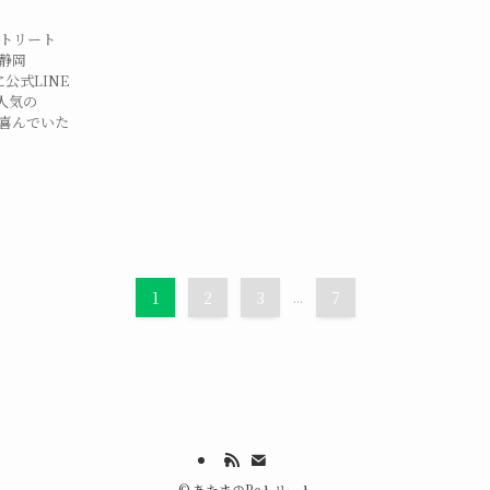
eトリート
。静岡
公式LINE
人気の
に喜んでいた
1
2
3
...
7
©
あたまのReトリート