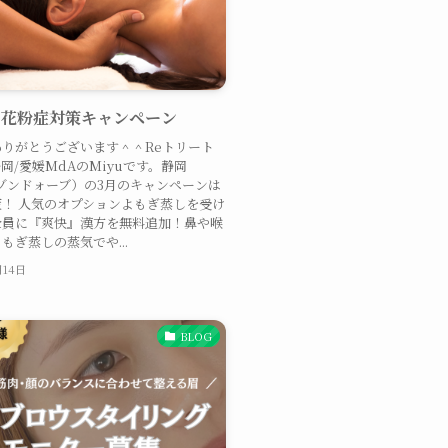
】花粉症対策キャンペーン
りがとうございます＾＾Reトリート
岡/愛媛MdAのMiyuです。静岡
ゾンドォーブ）の3月のキャンペーンは
！ 人気のオプションよもぎ蒸しを受け
全員に『爽快』漢方を無料追加！鼻や喉
もぎ蒸しの蒸気でや...
月14日
BLOG