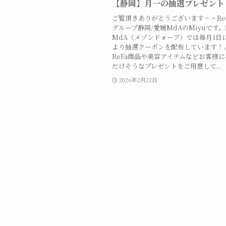
【静岡】月一の抽選プレゼント
ご覧頂きありがとうございます＾＾R
グループ静岡/愛媛MdAのMiyuです
MdA（メゾンドォーブ）では毎月1日に
より抽選クーポンを配布しています！
ReFa商品や美容アイテムなどお客様
だけそうなプレゼントをご用意して...
2026年2月22日