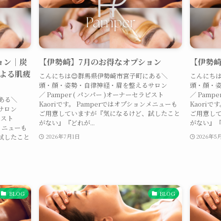
ョン｜炭
【伊勢崎】7月のお得なオプション
【伊勢崎
よる肌疲
こんにちは😊群馬県伊勢崎市宮子町にある＼
こんにちは
頭・顔・姿勢・自律神経・眉を整えるサロン
頭・顔・
／ Pamper ( パンパー )オーナーセラピスト
／ Pamp
ある＼
Kaoriです。 Pamperではオプションメニューも
Kaoriで
サロン
ご用意していますが『気になるけど、試したこと
ご用意し
ピスト
がない』『どれが...
がない』『ど
ンメニューも
試したこと
2026年7月1日
2026年5
BLOG
BLOG