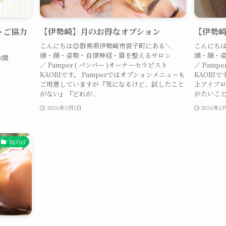
トご協力
【伊勢崎】月のお得なオプション
【伊勢
こんにちは😊群馬県伊勢崎市宮子町にある＼
こんにちは
頭・顔・姿勢・自律神経・眉を整えるサロン
頭・顔・
の間
／ Pamper ( パンパー )オーナーセラピスト
／ Pamp
KAORIです。 Pamperではオプションメニューも
KAORI
ご用意していますが『気になるけど、試したこと
上アイブロ
がない』『どれが...
がたいことに
2026年3月1日
2026年2
BLOG