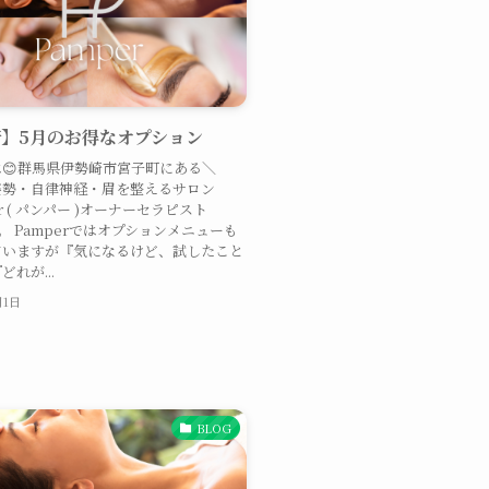
】5月のお得なオプション
😊群馬県伊勢崎市宮子町にある＼
姿勢・自律神経・眉を整えるサロン
er ( パンパー )オーナーセラピスト
す。 Pamperではオプションメニューも
ていますが『気になるけど、試したこと
れが...
月1日
BLOG