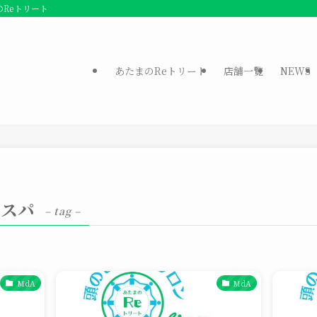
のReトリート
あたまのReトリート
店舗一覧
NEWS
ドスパ
– tag –
MdA
MdA