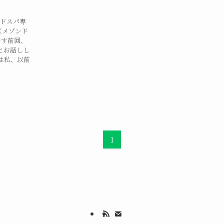
ッドスパ専
A（メゾンド
です前回、
とお話しし
は私、以前
1