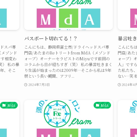
パスポート切れてる！？
暴言吐
ッドスパ専
こんにちは、静岡県富士市/ドライヘッドスパ専
こんにちは
A（メゾンド
門店/あたまのReトリートfrom MdA（メゾンド
門店/あた
です相変わ
ォーブ）オーナーセラピストのMiyuです前回の
ォーブ）オ
笑） 私の暴
コラムから日が経ちすぎ（笑） 私の暴言吐きまく
人」です
9年、そこ
り生活が始まったのは2009年…そこから私は9年
た私たち
弱という長い期間、アフリ...
ない…笑 私
2024年7月3日
2024年4
MdA
MdA