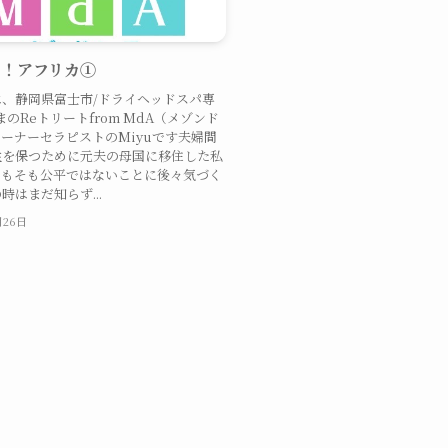
な！アフリカ①
、静岡県富士市/ドライヘッドスパ専
まのReトリートfrom MdA（メゾンド
ーナーセラピストのMiyuです夫婦間
性を保つために元夫の母国に移住した私
そもそも公平ではないことに後々気づく
時はまだ知らず...
月26日