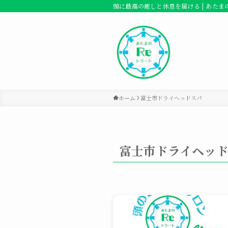
頭に最高の癒しと休息を届ける | あたま
ホーム
富士市ドライヘッドスパ
富士市ドライヘッ