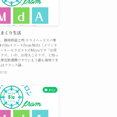
きまくり生活
、静岡県富士市/ドライヘッドスパ専
まのReトリートfrom MdA（メゾンド
ーナーセラピストのMiyuです「お役
らクズ、いや、お役人こそクズ、と知っ
、滞在数週間ですでにもう誰も信用でき
はフランス語...
月27日
MdA