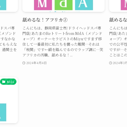
舐めるな！アフリカ②
舐める
ッドスパ専
こんにちは、静岡県富士市/ドライヘッドスパ専
こんにちは
A（メゾンド
門店/あたまのReトリートfrom MdA（メゾンド
門店/あた
ですなかな
ォーブ）オーナーセラピストのMiyuですまず移
ォーブ）オ
てもらえな
住して一番最初に私たちを襲った難関…それは
での公平
、通関士を
「税関」です←韻を踏んでるのでラップ調に…笑
ですが…
アフリカの汚職、舐めるな！...
ことはこの
2024年4月4日
2024年3
MdA