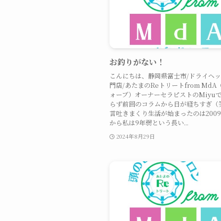
お釣りがない！
こんにちは、静岡県富士市/ドライヘ
門店/あたまのReトリートfrom Md
ォーブ）オーナーセラピストのMiyu
らず前回のコラムから日が経ちすぎ（
言吐きまくり生活が始まったのは200
から私は9年弱という長い...
2024年8月29日